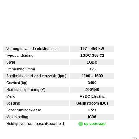
Vermogen van de elektromotor
197 – 450 kW
Typeaanduiding
1GDC-355-32
Serie
1GDC
Framemaat (mm)
355
Snelheid op het veld verzwakt (tpm)
1100 – 1600
Gewicht (kg)
3490
Nominale spanning (V)
400/440
Merk
VYBO Electric
Voeding
Gelijkstroom (DC)
Beschermingsklasse
IP23
Motorkoeling
IC06
Huidige voorraadbeschikbaarheid
op voorraad