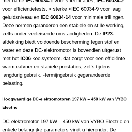
met name
IEC 60034-1
voor specificaties,
IEC 60034-2
voor efficiëntietests, < sterke >IEC 60034-9 voor laag
geluidsniveau en
IEC 60034-14
voor minimale trillingen.
Deze normen garanderen een stabiele en stille werking,
zelfs onder veeleisende omstandigheden. De
IP23
-
afdekking biedt voldoende bescherming tegen stof en
water en deze DC-elektromotor is bovendien uitgerust
met het
IC06
-koelsysteem, dat zorgt voor een efficiënte
warmteafvoer en stabiele prestaties, zelfs tijdens
langdurig gebruik. -termijngebruik gegarandeerde
belasting.
Hoogwaardige DC-elektromotoren 197 kW – 450 kW van VYBO
Electric
DC-elektromotor 197 kW – 450 kW van VYBO Electric en
enkele belangrijke parameters vindt u hieronder. De