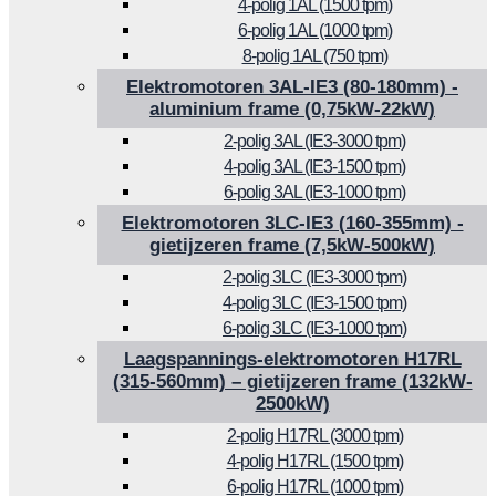
4-polig 1AL (1500 tpm)
6-polig 1AL (1000 tpm)
8-polig 1AL (750 tpm)
Elektromotoren 3AL-IE3 (80-180mm) -
aluminium frame (0,75kW-22kW)
2-polig 3AL (IE3-3000 tpm)
4-polig 3AL (IE3-1500 tpm)
6-polig 3AL (IE3-1000 tpm)
Elektromotoren 3LC-IE3 (160-355mm) -
gietijzeren frame (7,5kW-500kW)
2-polig 3LC (IE3-3000 tpm)
4-polig 3LC (IE3-1500 tpm)
6-polig 3LC (IE3-1000 tpm)
Laagspannings-elektromotoren H17RL
(315-560mm) – gietijzeren frame (132kW-
2500kW)
2-polig H17RL (3000 tpm)
4-polig H17RL (1500 tpm)
6-polig H17RL (1000 tpm)