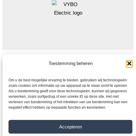
Algemene voorwaarden
Privacybeleid
Toestemming beheren
Om u de best mogelijke ervaring te bieden, gebruiken wij technologieën
zoals cookies om informatie op uw apparaat op te slaan en/of te openen.
Als u toestemming geeft voor deze technologieën, kunnen wij gegevens
Thuis
verwerken, zoals surfgedrag of een unieke ID op deze site. Het niet
Winkel
verlenen van toestemming of het intrekken van uw toestemming kan een
negatief effect hebben op bepaalde functies en kenmerken.
Elektromotoren
Frequentieomvormer
Overdragen
Accepteren
Over ons