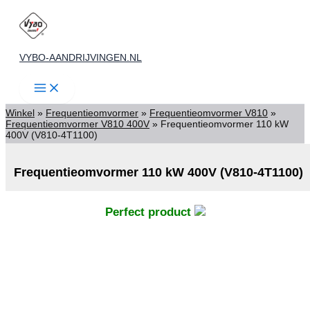
Ga
naar
de
VYBO-AANDRIJVINGEN.NL
inhoud
Winkel
»
Frequentieomvormer
»
Frequentieomvormer V810
»
Frequentieomvormer V810 400V
»
Frequentieomvormer 110 kW
400V (V810-4T1100)
Frequentieomvormer 110 kW 400V (V810-4T1100)
Perfect product