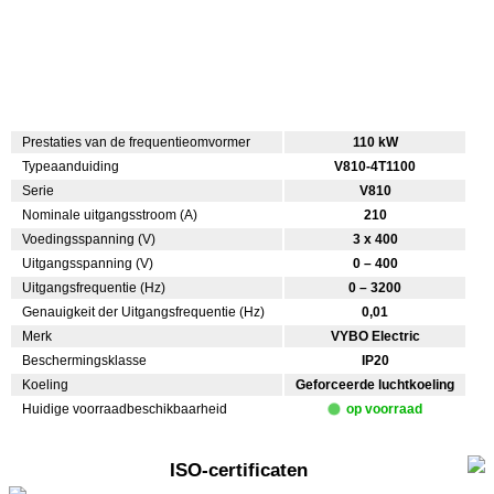
Prestaties van de frequentieomvormer
110 kW
Typeaanduiding
V810-4T1100
Serie
V810
Nominale uitgangsstroom (A)
210
Voedingsspanning (V)
3 x 400
Uitgangsspanning (V)
0 – 400
Uitgangsfrequentie (Hz)
0 – 3200
Genauigkeit der Uitgangsfrequentie (Hz)
0,01
Merk
VYBO Electric
Beschermingsklasse
IP20
Koeling
Geforceerde luchtkoeling
Huidige voorraadbeschikbaarheid
op voorraad
ISO-certificaten