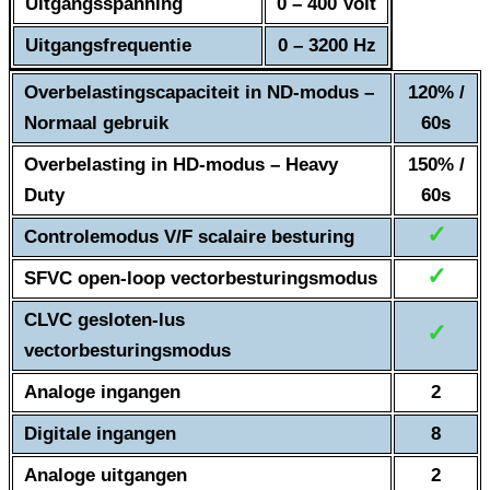
Uitgangsspanning
0 – 400 Volt
Uitgangsfrequentie
0 – 3200 Hz
Overbelastingscapaciteit in ND-modus –
120% /
Normaal gebruik
60s
Overbelasting in HD-modus – Heavy
150% /
Duty
60s
✓
Controlemodus V/F scalaire besturing
✓
SFVC open-loop vectorbesturingsmodus
CLVC gesloten-lus
✓
vectorbesturingsmodus
Analoge ingangen
2
Digitale ingangen
8
Analoge uitgangen
2