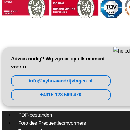
Advies nodig? Wij zijn er op elk moment
voor u.
info@vybo-aandrijvingen.nl
+4915 123 569 470
PDF-bestanden
Foto des Frequentieomvormers