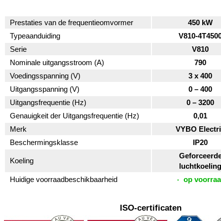
Prestaties van de frequentieomvormer
450 kW
Typeaanduiding
V810-4T450
Serie
V810
Nominale uitgangsstroom (A)
790
Voedingsspanning (V)
3 x 400
Uitgangsspanning (V)
0 – 400
Uitgangsfrequentie (Hz)
0 – 3200
Genauigkeit der Uitgangsfrequentie (Hz)
0,01
Merk
VYBO Electr
Beschermingsklasse
IP20
Geforceerd
Koeling
luchtkoelin
Huidige voorraadbeschikbaarheid
op voorra
ISO-certificaten