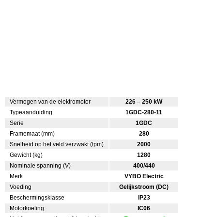
Vermogen van de elektromotor
226 – 250 kW
Typeaanduiding
1GDC-280-11
Serie
1GDC
Framemaat (mm)
280
Snelheid op het veld verzwakt (tpm)
2000
Gewicht (kg)
1280
Nominale spanning (V)
400/440
Merk
VYBO Electric
Voeding
Gelijkstroom (DC)
Beschermingsklasse
IP23
Motorkoeling
IC06