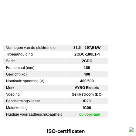
Vermogen van de elektromotor
31,6 – 197,9 kW
Typeaanduiding
2GDC-180L1-4
Serie
2GDC
Framemaat (mm)
180
Gewicht (kg)
400
Nominale spanning (V)
400/500
Merk
VYBO Electric
Voeding
Gelijkstroom (DC)
Beschermingsklasse
IP23
Motorkoeling
IC06
Huidige voorraadbeschikbaarheid
op voorraad
ISO-certificaten