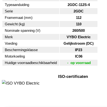
Typeaanduiding
2GDC-112S-4
Serie
2GDC
Framemaat (mm)
112
Gewicht (kg)
110
Nominale spanning (V)
260/500
Merk
VYBO Electric
Voeding
Gelijkstroom (DC)
Beschermingsklasse
IP23
Motorkoeling
IC06
Huidige voorraadbeschikbaarheid
op voorraad
ISO-certificaten