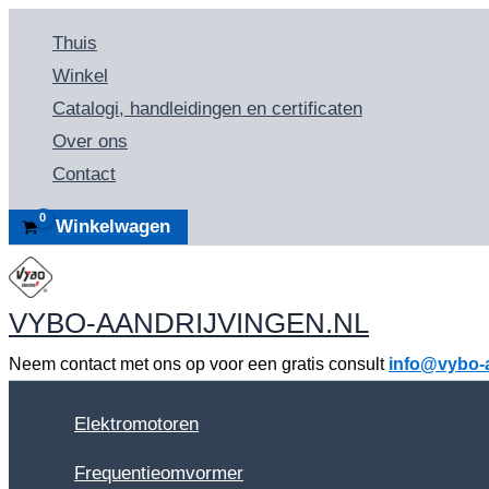
Ga
Thuis
naar
Winkel
de
Catalogi, handleidingen en certificaten
inhoud
Over ons
Contact
Winkelwagen
VYBO-AANDRIJVINGEN.NL
Neem contact met ons op voor een gratis consult
info@vybo-a
Elektromotoren
Frequentieomvormer