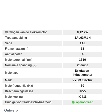
Vermogen van de elektromotor
0,12 kW
Typeaanduiding
1AL63M1-4
Serie
1AL
Framemaat (mm)
63
Aantal polen
4
Motortoerental (tpm)
1310
Nominale spanning (V)
230/400
Driefasen-
Motortype
inductiemotor
Merk
VYBO Electric
Motorfrequentie (Hz)
50
Beschermingsklasse
IP55
Motorkoeling
IC411
Huidige voorraadbeschikbaarheid
op voorraad
Ontwerp