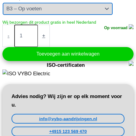
Elektromotor
Op voorraad
0,12
-
+
kW
400V
1310
Toevoegen aan winkelwagen
tpm
(1AL63M1-
ISO-certificaten
4)
aantal
Advies nodig? Wij zijn er op elk moment voor
u.
info@vybo-aandrijvingen.nl
+4915 123 569 470