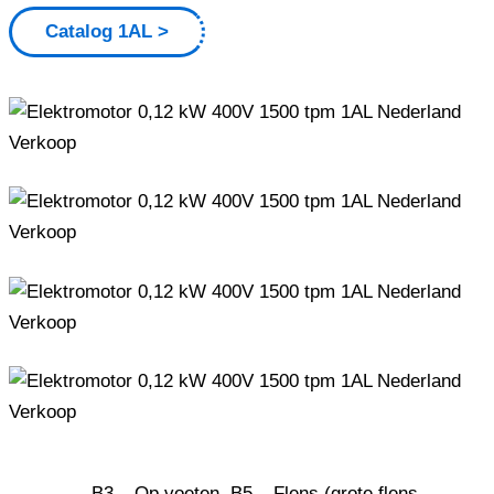
Catalog 1AL
B3 – Op voeten, B5 – Flens (grote flens –