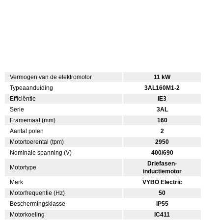
Vermogen van de elektromotor
11 kW
Typeaanduiding
3AL160M1-2
Efficiëntie
IE3
Serie
3AL
Framemaat (mm)
160
Aantal polen
2
Motortoerental (tpm)
2950
Nominale spanning (V)
400/690
Driefasen-
Motortype
inductiemotor
Merk
VYBO Electric
Motorfrequentie (Hz)
50
Beschermingsklasse
IP55
Motorkoeling
IC411