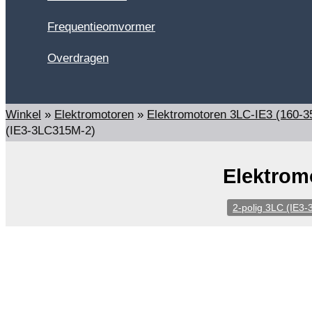
Frequentieomvormer
Overdragen
Zoeken
Winkel
»
Elektromotoren
»
Elektromotoren 3LC-IE3 (160-3
(IE3-3LC315M-2)
Elektrom
2-polig 3LC (IE3-