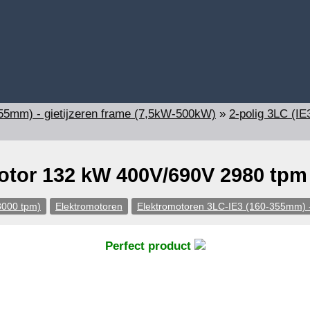
55mm) - gietijzeren frame (7,5kW-500kW)
»
2-polig 3LC (IE
otor 132 kW 400V/690V 2980 tpm
3000 tpm)
Elektromotoren
Elektromotoren 3LC-IE3 (160-355mm) -
Perfect product