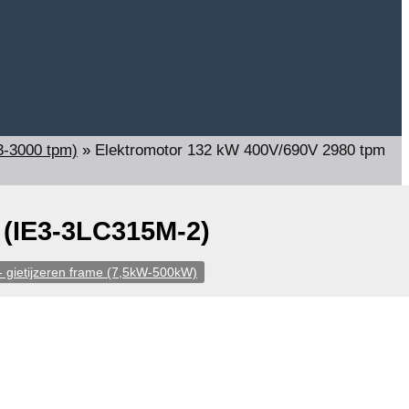
3-3000 tpm)
»
Elektromotor 132 kW 400V/690V 2980 tpm
 (IE3-3LC315M-2)
 gietijzeren frame (7,5kW-500kW)