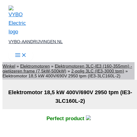
Ga
naar
de
inhoud
VYBO-AANDRIJVINGEN.NL
Winkel
»
Elektromotoren
»
Elektromotoren 3LC-IE3 (160-355mm) -
gietijzeren frame (7,5kW-500kW)
»
2-polig 3LC (IE3-3000 tpm)
»
Elektromotor 18,5 kW 400V/690V 2950 tpm (IE3-3LC160L-2)
Elektromotor 18,5 kW 400V/690V 2950 tpm (IE3-
3LC160L-2)
Perfect product