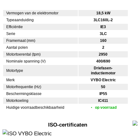
Vermogen van de elektromotor
18,5 kW
Typeaanduiding
3LC160L-2
Efficiëntie
IE3
Serie
3LC
Framemaat (mm)
160
Aantal polen
2
Motortoerental (tpm)
2950
Nominale spanning (V)
400/690
Driefasen-
Motortype
inductiemotor
Merk
VYBO Electric
Motorfrequentie (Hz)
50
Beschermingsklasse
IP55
Motorkoeling
IC411
Huidige voorraadbeschikbaarheid
op voorraad
ISO-certificaten