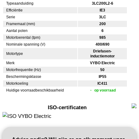
Typeaanduiding
3LC200L2-6
Efficiëntie
IE3
Serie
3LC
Framemaat (mm)
200
Aantal polen
6
Motortoerental (tpm)
985
Nominale spanning (V)
400/690
Driefasen-
Motortype
inductiemotor
Merk
VYBO Electric
Motorfrequentie (Hz)
50
Beschermingsklasse
IP55
Motorkoeling
IC411
Huidige voorraadbeschikbaarheid
op voorraad
ISO-certificaten