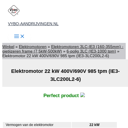
Ga
naar
de
VYBO-AANDRIJVINGEN.NL
inhoud
Winkel
»
Elektromotoren
»
Elektromotoren 3LC-IE3 (160-355mm) -
gietijzeren frame (7,5kW-500kW)
»
6-polig 3LC (IE3-1000 tpm)
»
Elektromotor 22 kW 400V/690V 985 tpm (IE3-3LC200L2-6)
Elektromotor 22 kW 400V/690V 985 tpm (IE3-
3LC200L2-6)
Perfect product
Vermogen van de elektromotor
22 kW