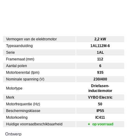
Vermogen van de elektromotor
2,2 kW
Typeaanduiding
1AL112M-6
Serie
1AL
Framemaat (mm)
112
Aantal polen
6
Motortoerental (tpm)
935
Nominale spanning (V)
230/400
Driefasen-
Motortype
inductiemotor
Merk
VYBO Electric
Motorfrequentie (Hz)
50
Beschermingsklasse
IP55
Motorkoeling
IC411
Huidige voorraadbeschikbaarheid
op voorraad
Ontwerp