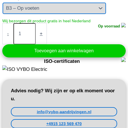
Elektromotor
Op voorraad
2,2
-
+
kW
400V
935
Toevoegen aan winkelwagen
tpm
(1AL112M-
ISO-certificaten
6)
aantal
Advies nodig? Wij zijn er op elk moment voor
u.
info@vybo-aandrijvingen.nl
+4915 123 569 470