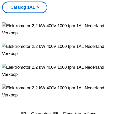
Catalog 1AL
B3 – Op voeten, B5 – Flens (grote flens –