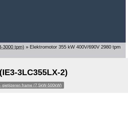
3-3000 tpm)
»
Elektromotor 355 kW 400V/690V 2980 tpm
(IE3-3LC355LX-2)
 gietijzeren frame (7,5kW-500kW)