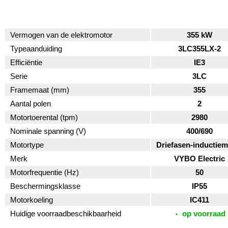
Vermogen van de elektromotor
355 kW
Typeaanduiding
3LC355LX-2
Efficiëntie
IE3
Serie
3LC
Framemaat (mm)
355
Aantal polen
2
Motortoerental (tpm)
2980
Nominale spanning (V)
400/690
Motortype
Driefasen-inductiem
Merk
VYBO Electric
Motorfrequentie (Hz)
50
Beschermingsklasse
IP55
Motorkoeling
IC411
Huidige voorraadbeschikbaarheid
op voorraad