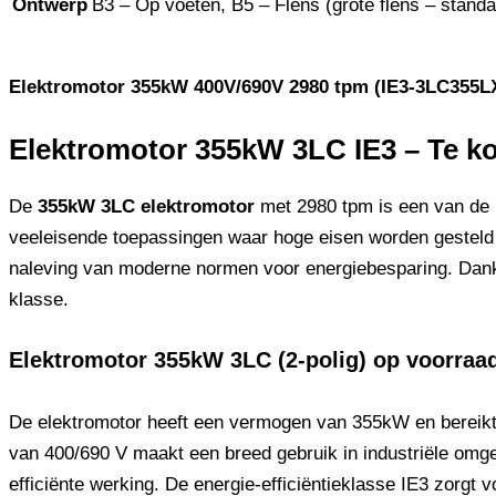
Ontwerp
B3 – Op voeten, B5 – Flens (grote flens – standa
Elektromotor 355kW 400V/690V 2980 tpm (IE3-3LC355L
Elektromotor 355kW 3LC IE3 – Te k
De
355kW 3LC elektromotor
met 2980 tpm is een van de b
veeleisende toepassingen waar hoge eisen worden gesteld 
naleving van moderne normen voor energiebesparing. Dankz
klasse.
Elektromotor 355kW 3LC (2-polig) op voorraa
De elektromotor heeft een vermogen van 355kW en bereikt 
van 400/690 V maakt een breed gebruik in industriële omge
efficiënte werking. De energie-efficiëntieklasse IE3 zorgt 