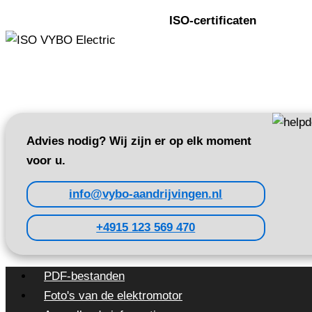
ISO-certificaten
Advies nodig? Wij zijn er op elk moment
voor u.
info@vybo-aandrijvingen.nl
+4915 123 569 470
PDF-bestanden
Foto's van de elektromotor