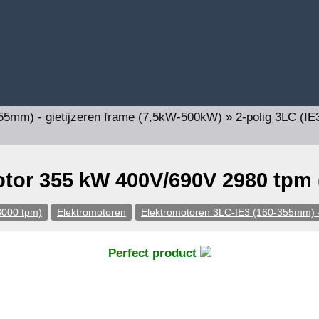
55mm) - gietijzeren frame (7,5kW-500kW)
»
2-polig 3LC (IE
tor 355 kW 400V/690V 2980 tpm 
3000 tpm)
Elektromotoren
Elektromotoren 3LC-IE3 (160-355mm) -
Perfect product