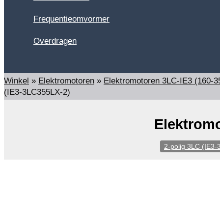
Frequentieomvormer
Overdragen
Zoeken
Winkel
»
Elektromotoren
»
Elektromotoren 3LC-IE3 (160-3
(IE3-3LC355LX-2)
Elektromo
2-polig 3LC (IE3-