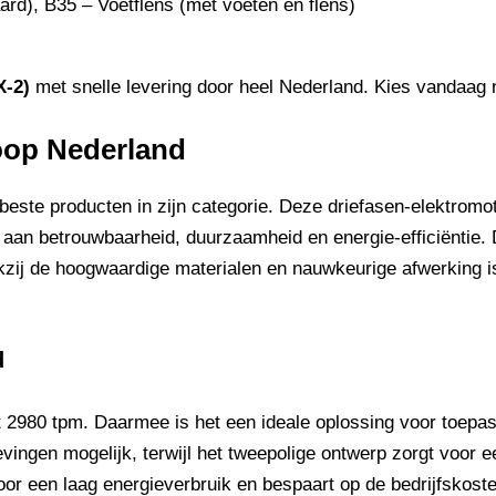
ard), B35 – Voetflens (met voeten en flens)
X-2)
met snelle levering door heel Nederland. Kies vandaag 
oop Nederland
este producten in zijn categorie. Deze driefasen-elektromoto
aan betrouwbaarheid, duurzaamheid en energie-efficiëntie. 
ij de hoogwaardige materialen en nauwkeurige afwerking is
d
2980 tpm. Daarmee is het een ideale oplossing voor toepass
vingen mogelijk, terwijl het tweepolige ontwerp zorgt voor
voor een laag energieverbruik en bespaart op de bedrijfskost