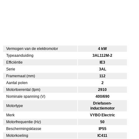
Vermogen van de elektromotor
4 kW
Typeaanduiding
3AL112M-2
Efficiëntie
IE3
Serie
3AL
Framemaat (mm)
112
Aantal polen
2
Motortoerental (tpm)
2910
Nominale spanning (V)
400/690
Driefasen-
Motortype
inductiemotor
Merk
VYBO Electric
Motorfrequentie (Hz)
50
Beschermingsklasse
IP55
Motorkoeling
IC411