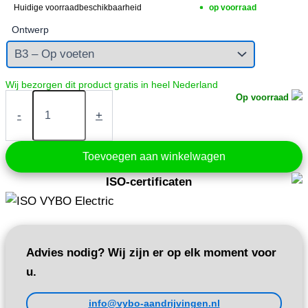
Huidige voorraadbeschikbaarheid
op voorraad
Ontwerp
Elektromotor
Op voorraad
4
-
+
kW
400V
2910
Toevoegen aan winkelwagen
tpm
(IE3-
ISO-certificaten
3AL112M-
2)
aantal
Advies nodig? Wij zijn er op elk moment voor
u.
info@vybo-aandrijvingen.nl