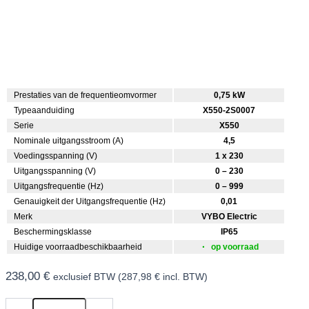
Prestaties van de frequentieomvormer
0,75 kW
Typeaanduiding
X550-2S0007
Serie
X550
Nominale uitgangsstroom (A)
4,5
Voedingsspanning (V)
1 x 230
Uitgangsspanning (V)
0 – 230
Uitgangsfrequentie (Hz)
0 – 999
Genauigkeit der Uitgangsfrequentie (Hz)
0,01
Merk
VYBO Electric
Beschermingsklasse
IP65
Huidige voorraadbeschikbaarheid
op voorraad
238,00
€
exclusief BTW (
287,98
€
incl. BTW)
Frequentieomvormer