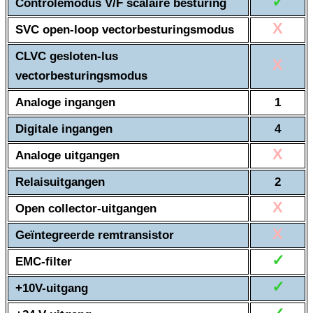
✓
Controlemodus V/F scalaire besturing
X
SVC open-loop vectorbesturingsmodus
CLVC gesloten-lus
X
vectorbesturingsmodus
Analoge ingangen
1
Digitale ingangen
4
X
Analoge uitgangen
Relaisuitgangen
2
X
Open collector-uitgangen
X
Geïntegreerde remtransistor
✓
EMC-filter
✓
+10V-uitgang