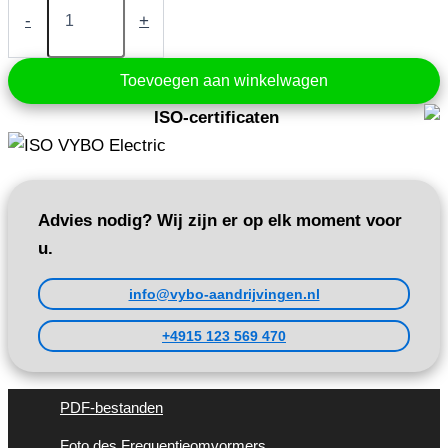
0,75
-
+
kW
230V
IP65
Toevoegen aan winkelwagen
(X550-
2S0007)
ISO-certificaten
aantal
Advies nodig? Wij zijn er op elk moment voor
u.
info@vybo-aandrijvingen.nl
+4915 123 569 470
PDF-bestanden
Foto des Frequentieomvormers