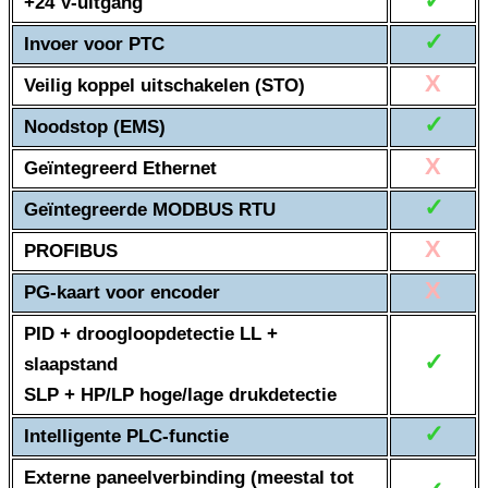
✓
+24 V-uitgang
✓
Invoer voor PTC
X
Veilig koppel uitschakelen (STO)
✓
Noodstop (EMS)
X
Geïntegreerd Ethernet
✓
Geïntegreerde MODBUS RTU
X
PROFIBUS
X
PG-kaart voor encoder
PID + droogloopdetectie LL +
✓
slaapstand
SLP + HP/LP hoge/lage drukdetectie
✓
Intelligente PLC-functie
Externe paneelverbinding (meestal tot