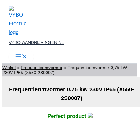
IP65
Ga
(X550-
2S0007)
naar
aantal
de
inhoud
VYBO-AANDRIJVINGEN.NL
Winkel
»
Frequentieomvormer
»
Frequentieomvormer 0,75 kW
230V IP65 (X550-2S0007)
Frequentieomvormer 0,75 kW 230V IP65 (X550-
2S0007)
Perfect product