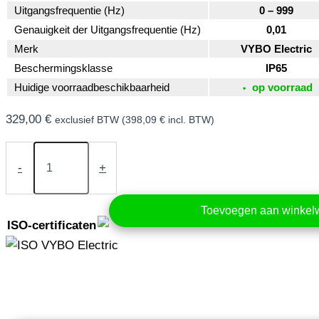
Uitgangsfrequentie (Hz)
0 – 999
Genauigkeit der Uitgangsfrequentie (Hz)
0,01
Merk
VYBO Electric
Beschermingsklasse
IP65
Huidige voorraadbeschikbaarheid
op voorraad
329,00
€
exclusief BTW (
398,09
€
incl. BTW)
Frequentieomvormer
1,5
-
+
kW
230V
IP65
Toevoegen aan winke
(X550-
ISO-certificaten
2S0015)
aantal