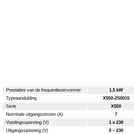
Prestaties van de frequentieomvormer
1,5 kW
Typeaanduiding
X550-2S0015
Serie
X550
Nominale uitgangsstroom (A)
7
Voedingsspanning (V)
1 x 230
Uitgangsspanning (V)
0 – 230