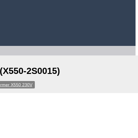
(X550-2S0015)
ormer X550 230V