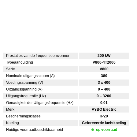
Prestaties van de frequentieomvormer
200 kW
Typeaanduiding
V800-4T2000
Serie
V800
Nominale uitgangsstroom (A)
380
Voedingsspanning (V)
3 x 400
Uitgangsspanning (V)
0 – 400
Uitgangsfrequentie (Hz)
0 – 3200
Genauigkeit der Uitgangsfrequentie (Hz)
0,01
Merk
VYBO Electric
Beschermingsklasse
IP20
Koeling
Geforceerde luchtkoeling
Huidige voorraadbeschikbaarheid
op voorraad