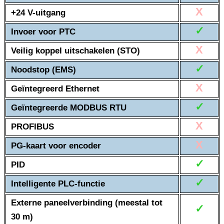
X
+24 V-uitgang
✓
Invoer voor PTC
X
Veilig koppel uitschakelen (STO)
✓
Noodstop (EMS)
X
Geïntegreerd Ethernet
✓
Geïntegreerde MODBUS RTU
X
PROFIBUS
X
PG-kaart voor encoder
✓
PID
✓
Intelligente PLC-functie
Externe paneelverbinding (meestal tot
✓
30 m)