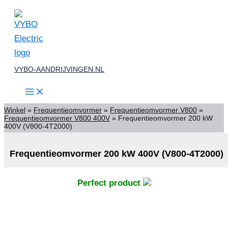
Ga
naar
de
inhoud
VYBO-AANDRIJVINGEN.NL
Winkel
»
Frequentieomvormer
»
Frequentieomvormer V800
»
Frequentieomvormer V800 400V
»
Frequentieomvormer 200 kW
400V (V800-4T2000)
Frequentieomvormer 200 kW 400V (V800-4T2000)
Perfect product