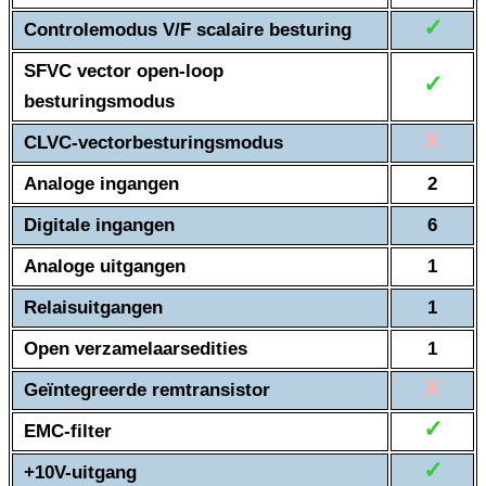
✓
Controlemodus V/F scalaire besturing
SFVC vector open-loop
✓
besturingsmodus
X
CLVC-vectorbesturingsmodus
Analoge ingangen
2
Digitale ingangen
6
Analoge uitgangen
1
Relaisuitgangen
1
Open verzamelaarsedities
1
X
Geïntegreerde remtransistor
✓
EMC-filter
✓
+10V-uitgang