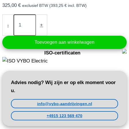
325,00
€
exclusief BTW (
393,25
€
incl. BTW)
Frequentieomvormer
3
-
+
kW
230V
(V800-
Toevoegen aan winkelwagen
2S0030)
aantal
ISO-certificaten
Advies nodig? Wij zijn er op elk moment voor
u.
info@vybo-aandrijvingen.nl
+4915 123 569 470