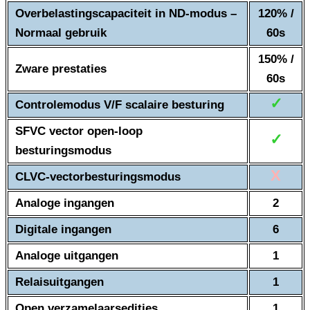
Overbelastingscapaciteit in ND-modus –
120% /
Normaal gebruik
60s
150% /
Zware prestaties
60s
✓
Controlemodus V/F scalaire besturing
SFVC vector open-loop
✓
besturingsmodus
X
CLVC-vectorbesturingsmodus
Analoge ingangen
2
Digitale ingangen
6
Analoge uitgangen
1
Relaisuitgangen
1
Open verzamelaarsedities
1