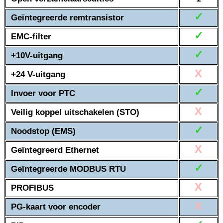
✓
Geïntegreerde remtransistor
✓
EMC-filter
✓
+10V-uitgang
X
+24 V-uitgang
✓
Invoer voor PTC
X
Veilig koppel uitschakelen (STO)
✓
Noodstop (EMS)
X
Geïntegreerd Ethernet
✓
Geïntegreerde MODBUS RTU
X
PROFIBUS
X
PG-kaart voor encoder