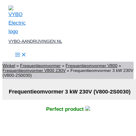
(V800-
Ga
2S0030)
aantal
naar
de
inhoud
VYBO-AANDRIJVINGEN.NL
Winkel
»
Frequentieomvormer
»
Frequentieomvormer V800
»
Frequentieomvormer V800 230V
»
Frequentieomvormer 3 kW 230V
(V800-2S0030)
Frequentieomvormer 3 kW 230V (V800-2S0030)
Perfect product