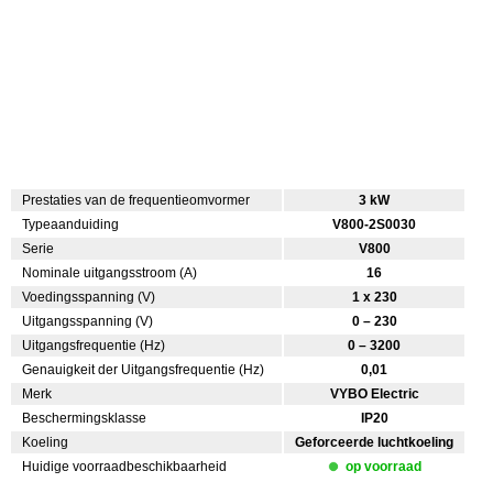
Prestaties van de frequentieomvormer
3 kW
Typeaanduiding
V800-2S0030
Serie
V800
Nominale uitgangsstroom (A)
16
Voedingsspanning (V)
1 x 230
Uitgangsspanning (V)
0 – 230
Uitgangsfrequentie (Hz)
0 – 3200
Genauigkeit der Uitgangsfrequentie (Hz)
0,01
Merk
VYBO Electric
Beschermingsklasse
IP20
Koeling
Geforceerde luchtkoeling
Huidige voorraadbeschikbaarheid
op voorraad