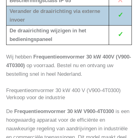
Beschermingsclass IP 65
Verander de draairichting via externe
✓
invoer
De draairichting wijzigen in het
✓
bedieningspaneel
Wij hebben
Frequentieomvormer 30 kW 400V (V900-
4T0300)
op voorraad. Bestel nu en ontvang uw
bestelling snel in heel Nederland.
Frequentieomvormer 30 kW 400 V (V900-4T0300)
Verkoop voor de industrie
De
Frequentieomvormer 30 kW V900-4T0300
is een
hoogwaardig apparaat voor de efficiënte en
nauwkeurige regeling van aandrijvingen in industriële
en commerciële toepassingen. Dit model maakt deel