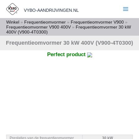
Ga
VYBO-AANDRIJVINGEN.NL
naar
de
Winkel
»
Frequentieomvormer
»
Frequentieomvormer V900
»
Frequentieomvormer V900 400V
»
Frequentieomvormer 30 kW
inhoud
400V (V900-4T0300)
Frequentieomvormer 30 kW 400V (V900-4T0300)
Perfect product
Prestaties van de frequentieomvormer
30 kW