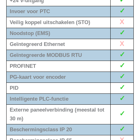
+24 V-uitgang
✓
Invoer voor PTC
X
Veilig koppel uitschakelen (STO)
✓
Noodstop (EMS)
X
Geïntegreerd Ethernet
✓
Geïntegreerde MODBUS RTU
✓
PROFINET
✓
PG-kaart voor encoder
✓
PID
✓
Intelligente PLC-functie
Externe paneelverbinding (meestal tot
✓
30 m)
✓
Beschermingsclass IP 20
X