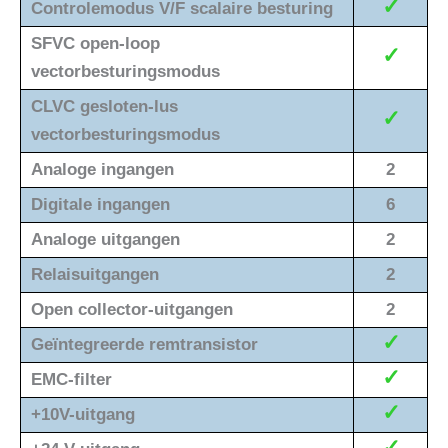
✓
Controlemodus V/F scalaire besturing
SFVC open-loop
✓
vectorbesturingsmodus
CLVC gesloten-lus
✓
vectorbesturingsmodus
Analoge ingangen
2
Digitale ingangen
6
Analoge uitgangen
2
Relaisuitgangen
2
Open collector-uitgangen
2
✓
Geïntegreerde remtransistor
✓
EMC-filter
✓
+10V-uitgang
✓