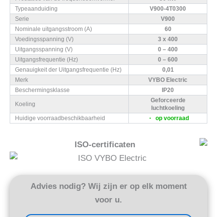
Typeaanduiding
V900-4T0300
Serie
V900
Nominale uitgangsstroom (A)
60
Voedingsspanning (V)
3 x 400
Uitgangsspanning (V)
0 – 400
Uitgangsfrequentie (Hz)
0 – 600
Genauigkeit der Uitgangsfrequentie (Hz)
0,01
Merk
VYBO Electric
Beschermingsklasse
IP20
Geforceerde
Koeling
luchtkoeling
Huidige voorraadbeschikbaarheid
op voorraad
ISO-certificaten
Advies nodig? Wij zijn er op elk moment
voor u.