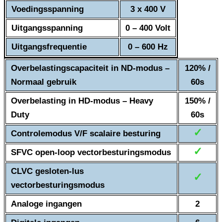
Voedingsspanning
3 x 400 V
Uitgangsspanning
0 – 400 Volt
Uitgangsfrequentie
0 – 600 Hz
Overbelastingscapaciteit in ND-modus –
120% /
Normaal gebruik
60s
Overbelasting in HD-modus – Heavy
150% /
Duty
60s
✓
Controlemodus V/F scalaire besturing
✓
SFVC open-loop vectorbesturingsmodus
CLVC gesloten-lus
✓
vectorbesturingsmodus
Analoge ingangen
2