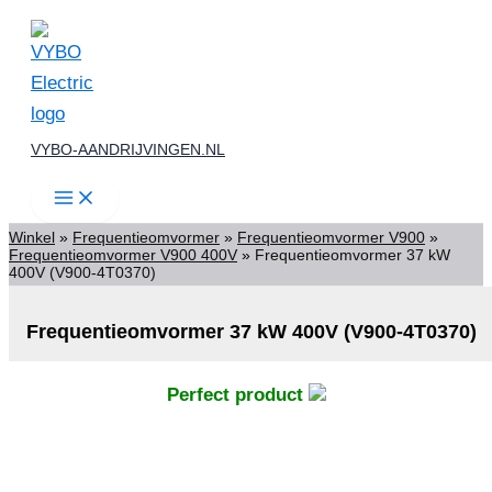
Ga
naar
de
inhoud
VYBO-AANDRIJVINGEN.NL
Winkel
»
Frequentieomvormer
»
Frequentieomvormer V900
»
Frequentieomvormer V900 400V
»
Frequentieomvormer 37 kW
400V (V900-4T0370)
Frequentieomvormer 37 kW 400V (V900-4T0370)
Perfect product