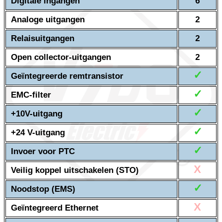
Digitale ingangen
6
Analoge uitgangen
2
Relaisuitgangen
2
Open collector-uitgangen
2
✓
Geïntegreerde remtransistor
✓
EMC-filter
✓
+10V-uitgang
✓
+24 V-uitgang
✓
Invoer voor PTC
X
Veilig koppel uitschakelen (STO)
✓
Noodstop (EMS)
X
Geïntegreerd Ethernet