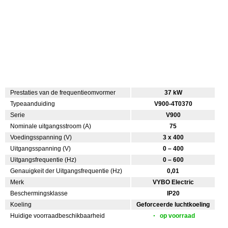
Prestaties van de frequentieomvormer
37 kW
Typeaanduiding
V900-4T0370
Serie
V900
Nominale uitgangsstroom (A)
75
Voedingsspanning (V)
3 x 400
Uitgangsspanning (V)
0 – 400
Uitgangsfrequentie (Hz)
0 – 600
Genauigkeit der Uitgangsfrequentie (Hz)
0,01
Merk
VYBO Electric
Beschermingsklasse
IP20
Koeling
Geforceerde luchtkoeling
Huidige voorraadbeschikbaarheid
op voorraad