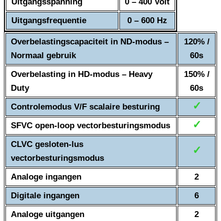
Uitgangsspanning
0 – 400 Volt
Uitgangsfrequentie
0 – 600 Hz
Overbelastingscapaciteit in ND-modus –
120% /
Normaal gebruik
60s
Overbelasting in HD-modus – Heavy
150% /
Duty
60s
✓
Controlemodus V/F scalaire besturing
✓
SFVC open-loop vectorbesturingsmodus
CLVC gesloten-lus
✓
vectorbesturingsmodus
Analoge ingangen
2
Digitale ingangen
6
Analoge uitgangen
2