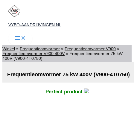
Ga
naar
de
VYBO-AANDRIJVINGEN.NL
inhoud
Winkel
»
Frequentieomvormer
»
Frequentieomvormer V900
»
Frequentieomvormer V900 400V
»
Frequentieomvormer 75 kW
400V (V900-4T0750)
Frequentieomvormer 75 kW 400V (V900-4T0750)
Perfect product