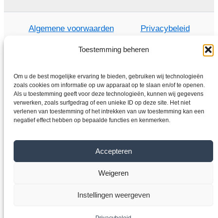
Algemene voorwaarden
Privacybeleid
Toestemming beheren
Om u de best mogelijke ervaring te bieden, gebruiken wij technologieën
Thuis
zoals cookies om informatie op uw apparaat op te slaan en/of te openen.
Winkel
Als u toestemming geeft voor deze technologieën, kunnen wij gegevens
verwerken, zoals surfgedrag of een unieke ID op deze site. Het niet
Elektromotoren
verlenen van toestemming of het intrekken van uw toestemming kan een
negatief effect hebben op bepaalde functies en kenmerken.
Frequentieomvormer
Overdragen
Over ons
Accepteren
Contact
Weigeren
Copyright © 2026 VYBO-AANDRIJVINGEN.NL
Instellingen weergeven