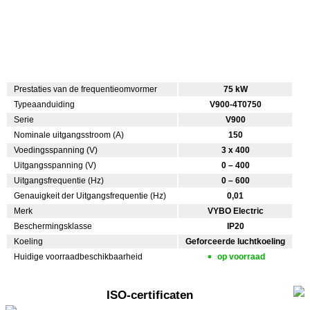
Prestaties van de frequentieomvormer
75 kW
Typeaanduiding
V900-4T0750
Serie
V900
Nominale uitgangsstroom (A)
150
Voedingsspanning (V)
3 x 400
Uitgangsspanning (V)
0 – 400
Uitgangsfrequentie (Hz)
0 – 600
Genauigkeit der Uitgangsfrequentie (Hz)
0,01
Merk
VYBO Electric
Beschermingsklasse
IP20
Koeling
Geforceerde luchtkoeling
Huidige voorraadbeschikbaarheid
op voorraad
ISO-certificaten