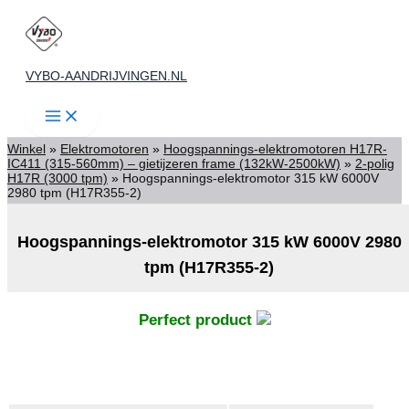
Ga
naar
de
VYBO-AANDRIJVINGEN.NL
inhoud
Winkel
»
Elektromotoren
»
Hoogspannings-elektromotoren H17R-
IC411 (315-560mm) – gietijzeren frame (132kW-2500kW)
»
2-polig
H17R (3000 tpm)
»
Hoogspannings-elektromotor 315 kW 6000V
2980 tpm (H17R355-2)
Hoogspannings-elektromotor 315 kW 6000V 2980
tpm (H17R355-2)
Perfect product