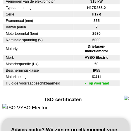
Vermogen van de elektromotor
315 kW
Typeaanduiding
H17R355-2
Serie
H17R
Framemaat (mm)
355
Aantal polen
2
Motortoerental (tpm)
2980
Nominale spanning (V)
6000
Driefasen-
Motortype
inductiemotor
Merk
VYBO Electric
Motorfrequentie (Hz)
50
Beschermingsklasse
IP55
Motorkoeling
IC411
Huidige voorraadbeschikbaarheid
op voorraad
ISO-certificaten
Advies nodig? Wij zijn er op elk moment voor