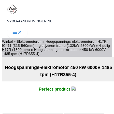
Ga
naar
de
VYBO-AANDRIJVINGEN.NL
inhoud
Winkel
»
Elektromotoren
»
Hoogspannings-elektromotoren H17R-
IC411 (315-560mm) – gietijzeren frame (132kW-2500kW)
»
4-polig
H17R (1500 tpm)
»
Hoogspannings-elektromotor 450 kW 6000V
1485 tpm (H17R355-4)
Hoogspannings-elektromotor 450 kW 6000V 1485
tpm (H17R355-4)
Perfect product