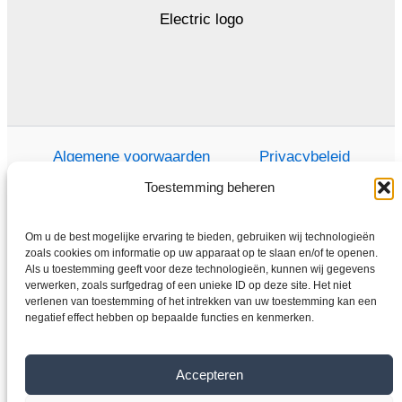
Algemene voorwaarden
Privacybeleid
Toestemming beheren
Om u de best mogelijke ervaring te bieden, gebruiken wij technologieën
Thuis
zoals cookies om informatie op uw apparaat op te slaan en/of te openen.
Als u toestemming geeft voor deze technologieën, kunnen wij gegevens
Winkel
verwerken, zoals surfgedrag of een unieke ID op deze site. Het niet
Elektromotoren
verlenen van toestemming of het intrekken van uw toestemming kan een
negatief effect hebben op bepaalde functies en kenmerken.
Frequentieomvormer
Overdragen
Accepteren
Over ons