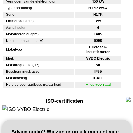
Vermogen van de elektromotor
450 kW
Typeaanduiding
H17R355-4
Serie
H17R
Framemaat (mm)
355
Aantal polen
4
Motortoerental (tpm)
1485
Nominale spanning (V)
6000
Driefasen-
Motortype
inductiemotor
Merk
VYBO Electric
Motorfrequentie (Hz)
50
Beschermingsklasse
IP55
Motorkoeling
IC411
Huidige voorraadbeschikbaarheid
op voorraad
ISO-certificaten
Advies nodig? Wij zijn er op elk moment voor