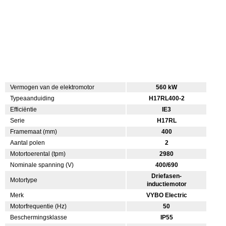
Vermogen van de elektromotor
560 kW
Typeaanduiding
H17RL400-2
Efficiëntie
IE3
Serie
H17RL
Framemaat (mm)
400
Aantal polen
2
Motortoerental (tpm)
2980
Nominale spanning (V)
400/690
Driefasen-
Motortype
inductiemotor
Merk
VYBO Electric
Motorfrequentie (Hz)
50
Beschermingsklasse
IP55