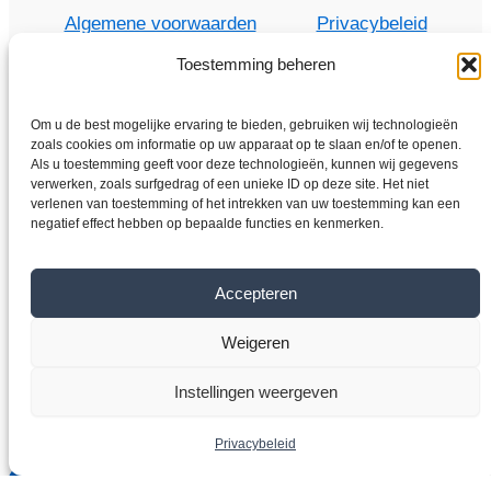
Algemene voorwaarden
Privacybeleid
Toestemming beheren
Om u de best mogelijke ervaring te bieden, gebruiken wij technologieën
Thuis
zoals cookies om informatie op uw apparaat op te slaan en/of te openen.
Als u toestemming geeft voor deze technologieën, kunnen wij gegevens
Winkel
verwerken, zoals surfgedrag of een unieke ID op deze site. Het niet
Elektromotoren
verlenen van toestemming of het intrekken van uw toestemming kan een
negatief effect hebben op bepaalde functies en kenmerken.
Frequentieomvormer
Overdragen
Accepteren
Over ons
Contact
Weigeren
Instellingen weergeven
Copyright © 2026 VYBO-AANDRIJVINGEN.NL
Privacybeleid