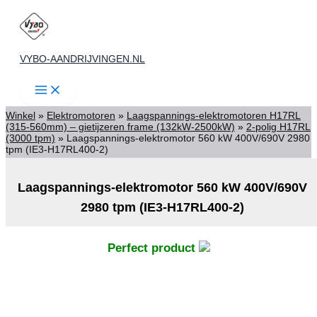
Ga
naar
de
VYBO-AANDRIJVINGEN.NL
inhoud
Winkel
»
Elektromotoren
»
Laagspannings-elektromotoren H17RL
(315-560mm) – gietijzeren frame (132kW-2500kW)
»
2-polig H17RL
(3000 tpm)
»
Laagspannings-elektromotor 560 kW 400V/690V 2980
tpm (IE3-H17RL400-2)
Laagspannings-elektromotor 560 kW 400V/690V
2980 tpm (IE3-H17RL400-2)
Perfect product