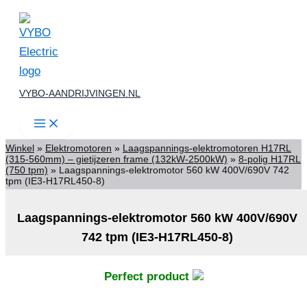
Ga
naar
de
inhoud
VYBO-AANDRIJVINGEN.NL
Winkel
»
Elektromotoren
»
Laagspannings-elektromotoren H17RL
(315-560mm) – gietijzeren frame (132kW-2500kW)
»
8-polig H17RL
(750 tpm)
»
Laagspannings-elektromotor 560 kW 400V/690V 742
tpm (IE3-H17RL450-8)
Laagspannings-elektromotor 560 kW 400V/690V
742 tpm (IE3-H17RL450-8)
Perfect product