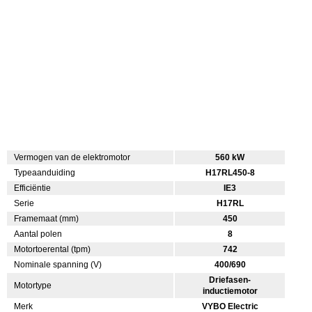
Vermogen van de elektromotor
560 kW
Typeaanduiding
H17RL450-8
Efficiëntie
IE3
Serie
H17RL
Framemaat (mm)
450
Aantal polen
8
Motortoerental (tpm)
742
Nominale spanning (V)
400/690
Driefasen-
Motortype
inductiemotor
Merk
VYBO Electric