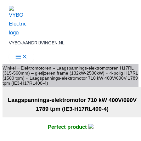
Ga
naar
de
inhoud
VYBO-AANDRIJVINGEN.NL
Winkel
»
Elektromotoren
»
Laagspannings-elektromotoren H17RL
(315-560mm) – gietijzeren frame (132kW-2500kW)
»
4-polig H17RL
(1500 tpm)
»
Laagspannings-elektromotor 710 kW 400V/690V 1789
tpm (IE3-H17RL400-4)
Laagspannings-elektromotor 710 kW 400V/690V
1789 tpm (IE3-H17RL400-4)
Perfect product