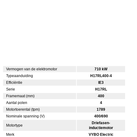
Vermogen van de elektromotor
710 kW
Typeaanduiding
H17RL400-4
Efficiëntie
IE3
Serie
H17RL
Framemaat (mm)
400
Aantal polen
4
Motortoerental (tpm)
1789
Nominale spanning (V)
400/690
Driefasen-
Motortype
inductiemotor
Merk
VYBO Electric