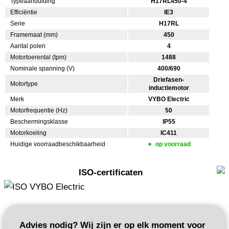
Typeaanduiding
H17RL450-4
Efficiëntie
IE3
Serie
H17RL
Framemaat (mm)
450
Aantal polen
4
Motortoerental (tpm)
1488
Nominale spanning (V)
400/690
Driefasen-
Motortype
inductiemotor
Merk
VYBO Electric
Motorfrequentie (Hz)
50
Beschermingsklasse
IP55
Motorkoeling
IC411
Huidige voorraadbeschikbaarheid
op voorraad
ISO-certificaten
Advies nodig? Wij zijn er op elk moment voor