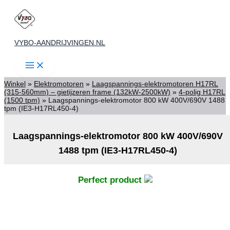
Ga
naar
de
VYBO-AANDRIJVINGEN.NL
inhoud
Winkel
»
Elektromotoren
»
Laagspannings-elektromotoren H17RL
(315-560mm) – gietijzeren frame (132kW-2500kW)
»
4-polig H17RL
(1500 tpm)
»
Laagspannings-elektromotor 800 kW 400V/690V 1488
tpm (IE3-H17RL450-4)
Laagspannings-elektromotor 800 kW 400V/690V
1488 tpm (IE3-H17RL450-4)
Perfect product