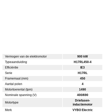
Vermogen van de elektromotor
900 kW
Typeaanduiding
H17RL450-4
Efficiëntie
IE3
Serie
H17RL
Framemaat (mm)
450
Aantal polen
4
Motortoerental (tpm)
1490
Nominale spanning (V)
400/690
Driefasen-
Motortype
inductiemotor
Merk
VYBO Electric