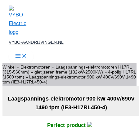
Ga
naar
de
inhoud
VYBO-AANDRIJVINGEN.NL
Winkel
»
Elektromotoren
»
Laagspannings-elektromotoren H17RL
(315-560mm) – gietijzeren frame (132kW-2500kW)
»
4-polig H17RL
(1500 tpm)
»
Laagspannings-elektromotor 900 kW 400V/690V 1490
tpm (IE3-H17RL450-4)
Laagspannings-elektromotor 900 kW 400V/690V
1490 tpm (IE3-H17RL450-4)
Perfect product