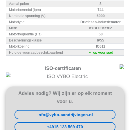
Aantal polen
8
Motortoerental (tpm)
744
Nominale spanning (V)
6000
Motortype
Driefasen-inductiemotor
Merk
VYBO Electric
Motorfrequentie (Hz)
50
Beschermingsklasse
IP55
Motorkoeling
IC611
Huidige voorraadbeschikbaarheid
op voorraad
ISO-certificaten
Advies nodig? Wij zijn er op elk moment
voor u.
info@vybo-aandrijvingen.nl
+4915 123 569 470