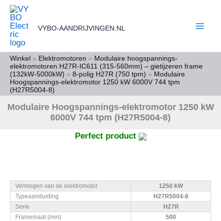
Ga
naar
VYBO-AANDRIJVINGEN.NL
de
inhoud
Winkel
»
Elektromotoren
»
Modulaire hoogspannings-
elektromotoren H27R-IC611 (315-560mm) – gietijzeren frame
(132kW-5000kW)
»
8-polig H27R (750 tpm)
»
Modulaire
Hoogspannings-elektromotor 1250 kW 6000V 744 tpm
(H27R5004-8)
Modulaire Hoogspannings-elektromotor 1250 kW
6000V 744 tpm (H27R5004-8)
Perfect product
Vermogen van de elektromotor
1250 kW
Typeaanduiding
H27R5004-8
Serie
H27R
Framemaat (mm)
500