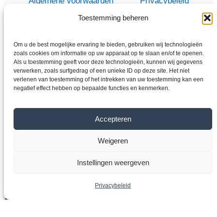
Algemene voorwaarden
Privacybeleid
Toestemming beheren
Om u de best mogelijke ervaring te bieden, gebruiken wij technologieën
Thuis
zoals cookies om informatie op uw apparaat op te slaan en/of te openen.
Als u toestemming geeft voor deze technologieën, kunnen wij gegevens
Winkel
verwerken, zoals surfgedrag of een unieke ID op deze site. Het niet
Elektromotoren
verlenen van toestemming of het intrekken van uw toestemming kan een
negatief effect hebben op bepaalde functies en kenmerken.
Frequentieomvormer
Overdragen
Accepteren
Over ons
Contact
Weigeren
Instellingen weergeven
Copyright © 2026 VYBO-AANDRIJVINGEN.NL
Privacybeleid