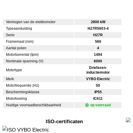
Vermogen van de elektromotor
2800 kW
Typeaanduiding
H27R5603-4
Serie
H27R
Framemaat (mm)
560
Aantal polen
4
Motortoerental (tpm)
1494
Nominale spanning (V)
6000
Driefasen-
Motortype
inductiemotor
Merk
VYBO Electric
Motorfrequentie (Hz)
50
Beschermingsklasse
IP55
Motorkoeling
IC611
Huidige voorraadbeschikbaarheid
op voorraad
ISO-certificaten