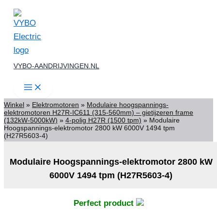
Ga
naar
de
inhoud
VYBO-AANDRIJVINGEN.NL
Winkel
»
Elektromotoren
»
Modulaire hoogspannings-
elektromotoren H27R-IC611 (315-560mm) – gietijzeren frame
(132kW-5000kW)
»
4-polig H27R (1500 tpm)
»
Modulaire
Hoogspannings-elektromotor 2800 kW 6000V 1494 tpm
(H27R5603-4)
Modulaire Hoogspannings-elektromotor 2800 kW
6000V 1494 tpm (H27R5603-4)
Perfect product