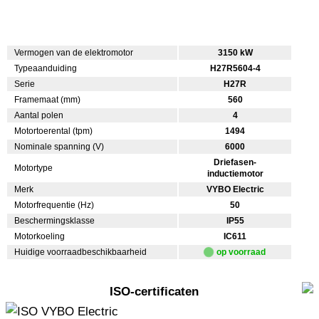
Vermogen van de elektromotor
3150 kW
Typeaanduiding
H27R5604-4
Serie
H27R
Framemaat (mm)
560
Aantal polen
4
Motortoerental (tpm)
1494
Nominale spanning (V)
6000
Driefasen-
Motortype
inductiemotor
Merk
VYBO Electric
Motorfrequentie (Hz)
50
Beschermingsklasse
IP55
Motorkoeling
IC611
Huidige voorraadbeschikbaarheid
op voorraad
ISO-certificaten