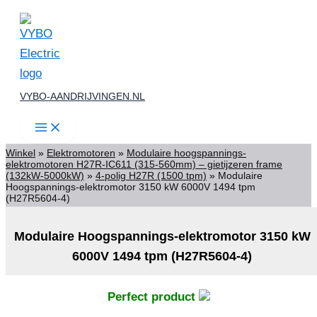
Ga
naar
de
inhoud
VYBO-AANDRIJVINGEN.NL
Winkel
»
Elektromotoren
»
Modulaire hoogspannings-
elektromotoren H27R-IC611 (315-560mm) – gietijzeren frame
(132kW-5000kW)
»
4-polig H27R (1500 tpm)
»
Modulaire
Hoogspannings-elektromotor 3150 kW 6000V 1494 tpm
(H27R5604-4)
Modulaire Hoogspannings-elektromotor 3150 kW
6000V 1494 tpm (H27R5604-4)
Perfect product