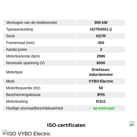
Vermogen van de elektromotor
900 kW
Typeaanduiding
H27R4501-2
Serie
H27R
Framemaat (mm)
450
Aantal polen
2
Motortoerental (tpm)
2986
Nominale spanning (V)
6000
Driefasen-
Motortype
inductiemotor
Merk
VYBO Electric
Motorfrequentie (Hz)
50
Beschermingsklasse
IP55
Motorkoeling
IC611
Huidige voorraadbeschikbaarheid
op voorraad
ISO-certificaten