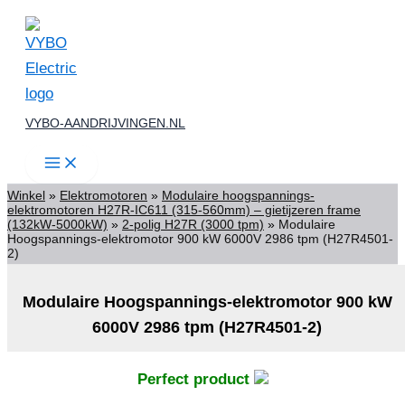
Ga
naar
de
inhoud
VYBO-AANDRIJVINGEN.NL
Winkel
»
Elektromotoren
»
Modulaire hoogspannings-
elektromotoren H27R-IC611 (315-560mm) – gietijzeren frame
(132kW-5000kW)
»
2-polig H27R (3000 tpm)
»
Modulaire
Hoogspannings-elektromotor 900 kW 6000V 2986 tpm (H27R4501-
2)
Modulaire Hoogspannings-elektromotor 900 kW
6000V 2986 tpm (H27R4501-2)
Perfect product