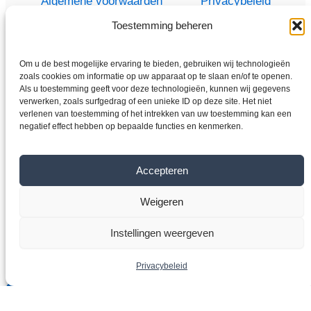
Algemene voorwaarden
Privacybeleid
Toestemming beheren
Om u de best mogelijke ervaring te bieden, gebruiken wij technologieën
Thuis
zoals cookies om informatie op uw apparaat op te slaan en/of te openen.
Als u toestemming geeft voor deze technologieën, kunnen wij gegevens
Winkel
verwerken, zoals surfgedrag of een unieke ID op deze site. Het niet
Elektromotoren
verlenen van toestemming of het intrekken van uw toestemming kan een
negatief effect hebben op bepaalde functies en kenmerken.
Frequentieomvormer
Overdragen
Accepteren
Over ons
Contact
Weigeren
Instellingen weergeven
Copyright © 2026 VYBO-AANDRIJVINGEN.NL
Privacybeleid